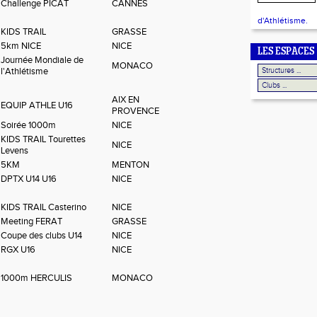
Challenge PICAT
CANNES
d'Athlétisme.
KIDS TRAIL
GRASSE
5km NICE
NICE
LES ESPACES
Journée Mondiale de
MONACO
l'Athlétisme
AIX EN
EQUIP ATHLE U16
PROVENCE
Soirée 1000m
NICE
KIDS TRAIL Tourettes
NICE
Levens
5KM
MENTON
DPTX U14 U16
NICE
KIDS TRAIL Casterino
NICE
Meeting FERAT
GRASSE
Coupe des clubs U14
NICE
RGX U16
NICE
1000m HERCULIS
MONACO