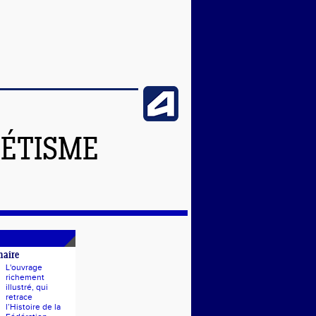
LÉTISME
naire
L'ouvrage
richement
illustré, qui
retrace
l’Histoire de la