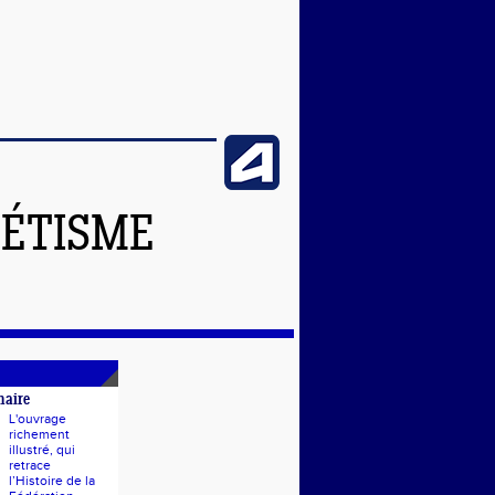
LÉTISME
naire
L'ouvrage
richement
illustré, qui
retrace
l’Histoire de la