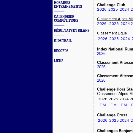
HORAIRES
Challenge Club
ENTRAINEMENTS
2026
2025
2024
2
CALENDRIER
Classement Alpes-Ma
COMPÉTITIONS
2026
2025
2024
2
RÉSULTATS ET BILANS
Classement Ligue
2026
2025
2024
KIDS TRAIL
Index National Run
RECORDS
2026
LIENS
Classement Vitess
2026
Classement Vitesse
2026
Challenge Hors Sta
Classement Alpes-M
2026
2025
2024
2
F
M
F
M
F
M
Challenge Cross
2026
2025
2024
2
Challenges Benjam