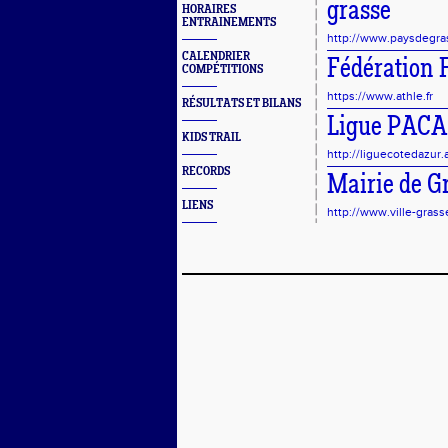
grasse
HORAIRES
ENTRAINEMENTS
http://www.paysdegras
CALENDRIER
Fédération 
COMPÉTITIONS
https://www.athle.fr
RÉSULTATS ET BILANS
Ligue PACA
KIDS TRAIL
http://liguecotedazur.
RECORDS
Mairie de G
LIENS
http://www.ville-grasse