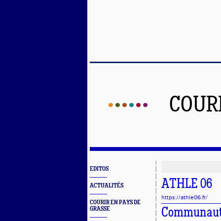
COUR
EDITOS
ATHLE 06
ACTUALITÉS
https://athle06.fr/
COURIR EN PAYS DE
GRASSE
Communauté