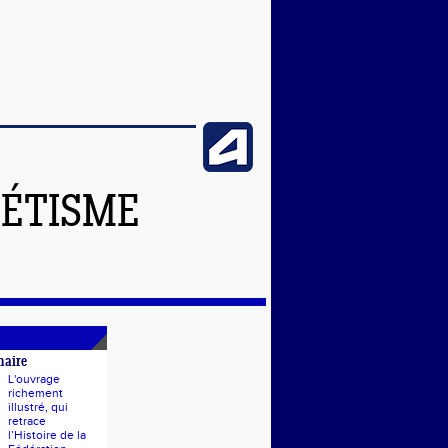
LÉTISME
naire
L'ouvrage
richement
illustré, qui
retrace
l’Histoire de la