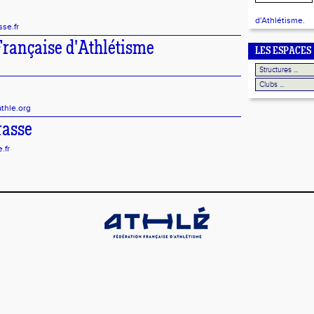
d'Athlétisme.
se.fr
Française d'Athlétisme
LES ESPACES
athle.org
rasse
.fr