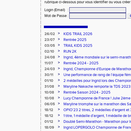
rubrique ci-dessous pour vous identifier ou vous crée
Login (Email)
:
Mot de Passe
:
>
26/02
KIDS TRAIL 2026
>
23/07
Rentrée 2025
>
03/05
TRAIL KIDS 2025
>
02/10
RUN 2K
>
24/08
Ingrid, 4ème mondiale sur le semi-mara
>
11/07
Rentrée 2024 - 2025
>
24/03
Ingrid, Championne d'Europe de Maratho
>
30/11
Une performance de rang de l'équipe fé
de France d'Ekiden 2024
>
01/10
2 médailles pour Ingrid lors des Champio
>
31/08
Maryline Nakache remporte la TDS 2023
>
10/08
Rentrée Saison 2024 - 2025
>
10/08
Lucy Championne de France ! Julie 2ème 
Vertical
>
06/05
Maryline triomphe sur la marathon des S
>
18/12
OPIO'23 2 titres, 2 médailles d'argent et
>
18/12
1 titre, 1 médaille d'argent, 1 médaille de 
lors des dptx en salle TC
>
01/12
Doublé Semi-Marathon - Marathon pour Ing
>
18/09
Ingrid LOPERGOLO Championne de Fran