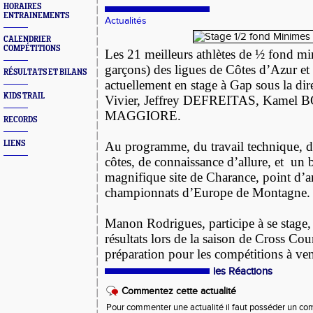
HORAIRES
ENTRAINEMENTS
Actualités
CALENDRIER
COMPÉTITIONS
Les 21 meilleurs athlètes de ½ fond min
garçons) des ligues de Côtes d’Azur et
RÉSULTATS ET BILANS
actuellement en stage à Gap sous la di
KIDS TRAIL
Vivier, Jeffrey DEFREITAS, Kamel
MAGGIORE.
RECORDS
LIENS
Au programme, du travail technique, d
côtes, de connaissance d’allure, et un b
magnifique site de Charance, point d’ar
championnats d’Europe de Montagne.
Manon Rodrigues, participe à se stage
résultats lors de la saison de Cross Cou
préparation pour les compétitions à ve
les Réactions
Commentez cette actualité
Pour commenter une actualité il faut posséder un compt