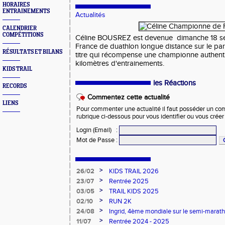
HORAIRES
ENTRAINEMENTS
Actualités
CALENDRIER
COMPÉTITIONS
Céline BOUSREZ est devenue dimanche 18 
France de duathlon longue distance sur le par
RÉSULTATS ET BILANS
titre qui récompense une championne authenti
kilomètres d'entrainements.
KIDS TRAIL
les Réactions
RECORDS
Commentez cette actualité
LIENS
Pour commenter une actualité il faut posséder un compt
rubrique ci-dessous pour vous identifier ou vous crée
Login (Email)
:
Mot de Passe
:
>
26/02
KIDS TRAIL 2026
>
23/07
Rentrée 2025
>
03/05
TRAIL KIDS 2025
>
02/10
RUN 2K
>
24/08
Ingrid, 4ème mondiale sur le semi-mara
>
11/07
Rentrée 2024 - 2025