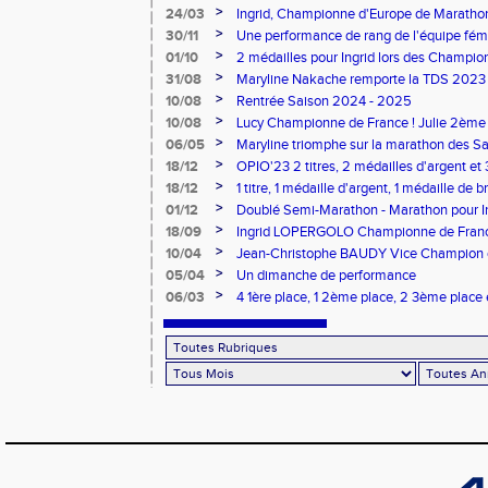
>
24/03
Ingrid, Championne d'Europe de Maratho
>
30/11
Une performance de rang de l'équipe fé
de France d'Ekiden 2024
>
01/10
2 médailles pour Ingrid lors des Champio
>
31/08
Maryline Nakache remporte la TDS 2023
>
10/08
Rentrée Saison 2024 - 2025
>
10/08
Lucy Championne de France ! Julie 2ème 
Vertical
>
06/05
Maryline triomphe sur la marathon des S
>
18/12
OPIO'23 2 titres, 2 médailles d'argent et
>
18/12
1 titre, 1 médaille d'argent, 1 médaille de 
lors des dptx en salle TC
>
01/12
Doublé Semi-Marathon - Marathon pour Ing
>
18/09
Ingrid LOPERGOLO Championne de Fran
>
10/04
Jean-Christophe BAUDY Vice Champion de
>
05/04
Un dimanche de performance
>
06/03
4 1ère place, 1 2ème place, 2 3ème place 
belle matinée de sport pour le CPG !