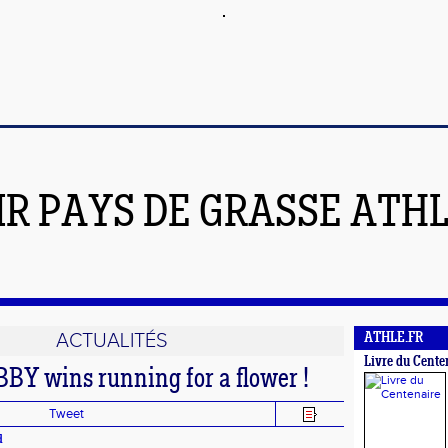
IR PAYS DE GRASSE ATH
ACTUALITÉS
ATHLE.FR
Livre du Cente
BY wins running for a flower !
Tweet
d