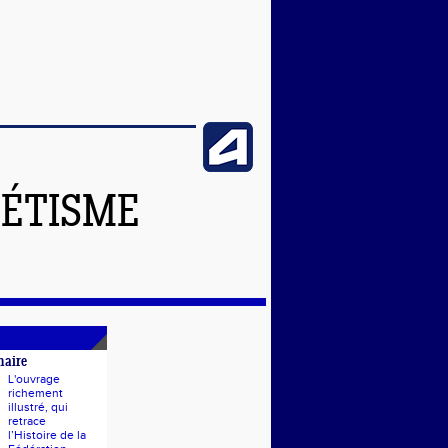
LÉTISME
naire
L'ouvrage
richement
illustré, qui
retrace
l’Histoire de la