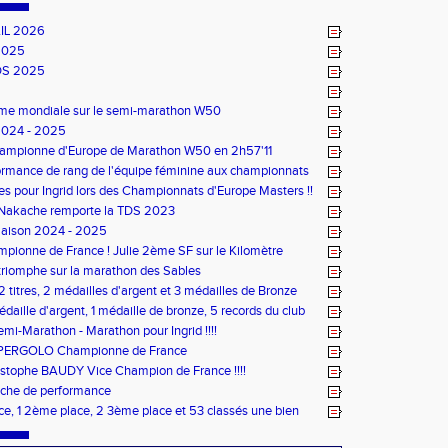
IL 2026
2025
DS 2025
ème mondiale sur le semi-marathon W50
2024 - 2025
Championne d'Europe de Marathon W50 en 2h57'11
rmance de rang de l'équipe féminine aux championnats
e d'Ekiden 2024
es pour Ingrid lors des Championnats d'Europe Masters !!
 Nakache remporte la TDS 2023
Saison 2024 - 2025
pionne de France ! Julie 2ème SF sur le Kilomètre
triomphe sur la marathon des Sables
 titres, 2 médailles d'argent et 3 médailles de Bronze
 médaille d'argent, 1 médaille de bronze, 5 records du club
ptx en salle TC
mi-Marathon - Marathon pour Ingrid !!!!
OPERGOLO Championne de France
stophe BAUDY Vice Champion de France !!!!
che de performance
ace, 1 2ème place, 2 3ème place et 53 classés une bien
inée de sport pour le CPG !