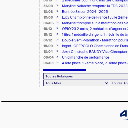
01/10
2 médailles pour Ingrid lors des Champio
>
31/08
Maryline Nakache remporte la TDS 2023
>
10/08
Rentrée Saison 2024 - 2025
>
10/08
Lucy Championne de France ! Julie 2ème 
Vertical
>
06/05
Maryline triomphe sur la marathon des S
>
18/12
OPIO'23 2 titres, 2 médailles d'argent et
>
18/12
1 titre, 1 médaille d'argent, 1 médaille de 
lors des dptx en salle TC
>
01/12
Doublé Semi-Marathon - Marathon pour Ing
>
18/09
Ingrid LOPERGOLO Championne de Fran
>
10/04
Jean-Christophe BAUDY Vice Champion de
>
05/04
Un dimanche de performance
>
06/03
4 1ère place, 1 2ème place, 2 3ème place 
belle matinée de sport pour le CPG !