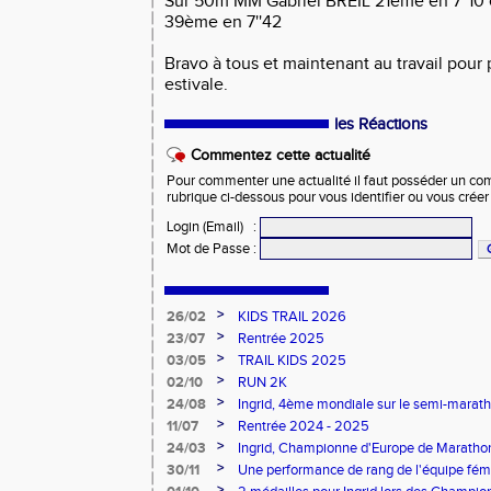
Sur 50m MM Gabriel BREIL 21ème en 7''10
39ème en 7''42
Bravo à tous et maintenant au travail pour 
estivale.
les Réactions
Commentez cette actualité
Pour commenter une actualité il faut posséder un compt
rubrique ci-dessous pour vous identifier ou vous crée
Login (Email)
:
Mot de Passe
:
>
26/02
KIDS TRAIL 2026
>
23/07
Rentrée 2025
>
03/05
TRAIL KIDS 2025
>
02/10
RUN 2K
>
24/08
Ingrid, 4ème mondiale sur le semi-mara
>
11/07
Rentrée 2024 - 2025
>
24/03
Ingrid, Championne d'Europe de Maratho
>
30/11
Une performance de rang de l'équipe fé
de France d'Ekiden 2024
>