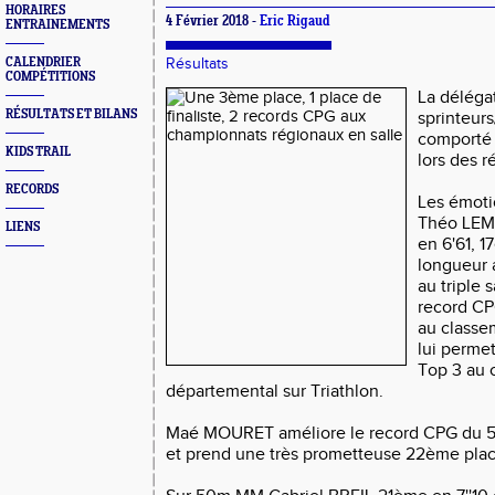
HORAIRES
4 Février 2018 -
Eric Rigaud
ENTRAINEMENTS
CALENDRIER
Résultats
COMPÉTITIONS
La déléga
RÉSULTATS ET BILANS
sprinteurs
comport
KIDS TRAIL
lors des r
RECORDS
Les émoti
Théo LEM
LIENS
en 6'61, 
longueur 
au triple
record CP
au classe
lui perme
Top 3 au 
départemental sur Triathlon.
Maé MOURET améliore le record CPG du 5
et prend une très prometteuse 22ème pla