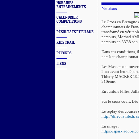
HORAIRES
ENTRAINEMENTS
Résultats
CALENDRIER
COMPÉTITIONS
Le Cross en Bretagne 
championnats de France 
transformé en véritab
RÉSULTATS ET BILANS
parcours, Morhad AMD
parcours en 33'38 son 
KIDS TRAIL
Dans ces conditions, i
RECORDS
part à ce championnat
LIENS
Les Masters ont ouvert
2mn avant leur départ
Thierry MACKER 19
210ème.
En Juniors Filles, Ju
Sur le cross court, 
Le replay des courses e
http://direct.athle.fr
En image :
https://spark.adobe