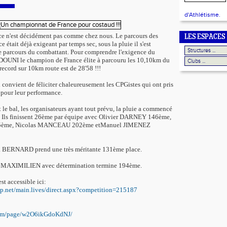
d'Athlétisme.
ce n'est décidément pas comme chez nous. Le parcours des
LES ESPACES
était déjà exigeant par temps sec, sous la pluie il s'est
le parcours du combattant. Pour comprendre l'exigence du
OUNI le champion de France élite à parcouru les 10,10km du
record sur 10km route est de 28'58 !!!
l convient de féliciter chaleureusement les CPGistes qui ont pris
 pour leur performance.
 le bal, les organisateurs ayant tout prévu, la pluie a commencé
. Ils finissent 26ème par équipe avec Olivier DARNEY 146ème,
5ème, Nicolas MANCEAU 202ème etManuel JIMENEZ
lia BERNARD prend une très méritante 131ème place.
Léo MAXIMILIEN avec détermination termine 194ème.
st accessible ici:
/asp.net/main.lives/direct.aspx?competition=215187
.com/page/w2O6ikGdoKdNJ/