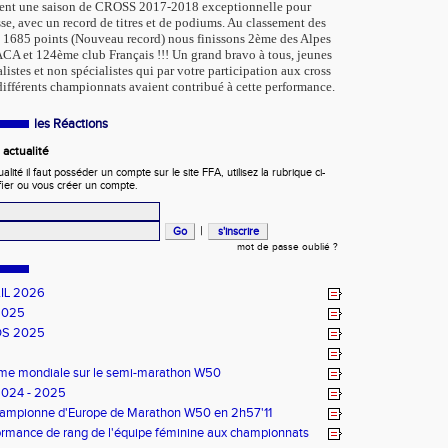
vent une saison de CROSS 2017-2018 exceptionnelle pour
se, avec un record de titres et de podiums. Au classement des
e 1685 points (Nouveau record) nous finissons 2ème des Alpes
CA et 124ème club Français !!! Un grand bravo à tous, jeunes
listes et non spécialistes qui par votre participation aux cross
différents championnats avaient contribué à cette performance.
les Réactions
actualité
ité il faut posséder un compte sur le site FFA, utilisez la rubrique ci-
fier ou vous créer un compte.
|
mot de passe oublié ?
IL 2026
2025
DS 2025
ème mondiale sur le semi-marathon W50
2024 - 2025
Championne d'Europe de Marathon W50 en 2h57'11
rmance de rang de l'équipe féminine aux championnats