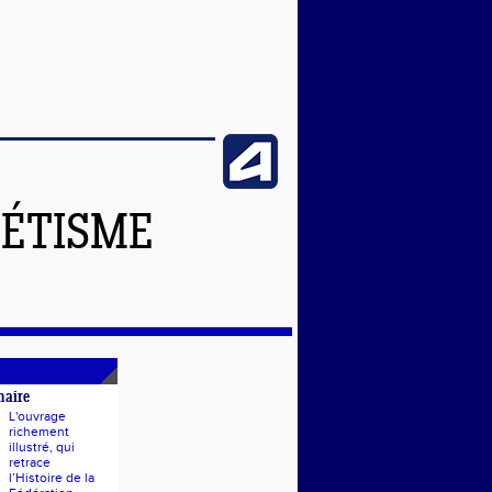
LÉTISME
naire
L'ouvrage
richement
illustré, qui
retrace
l’Histoire de la