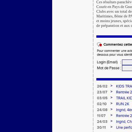
Ces résultats parachè
Courir en Pays de Gras
Clubs avec un total d
Maritimes, 8ème de PA
et moins jeunes, spécia
de préparation et aux 
Commentez cette 
Pour commenter une actual
dessous pour vous identi
Login (Email)
:
Mot de Passe
:
>
26/02
KIDS TRA
>
23/07
Rentrée 
>
03/05
TRAIL KI
>
02/10
RUN 2K
>
24/08
Ingrid, 4
>
11/07
Rentrée 
>
24/03
Ingrid, 
>
30/11
Une perfo