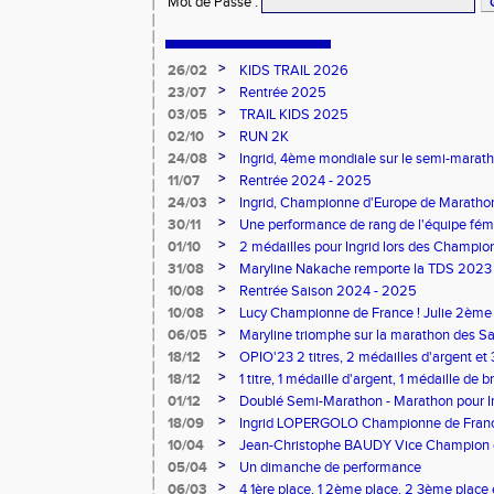
Mot de Passe
:
>
26/02
KIDS TRAIL 2026
>
23/07
Rentrée 2025
>
03/05
TRAIL KIDS 2025
>
02/10
RUN 2K
>
24/08
Ingrid, 4ème mondiale sur le semi-mara
>
11/07
Rentrée 2024 - 2025
>
24/03
Ingrid, Championne d'Europe de Maratho
>
30/11
Une performance de rang de l'équipe fé
de France d'Ekiden 2024
>
01/10
2 médailles pour Ingrid lors des Champio
>
31/08
Maryline Nakache remporte la TDS 2023
>
10/08
Rentrée Saison 2024 - 2025
>
10/08
Lucy Championne de France ! Julie 2ème 
Vertical
>
06/05
Maryline triomphe sur la marathon des S
>
18/12
OPIO'23 2 titres, 2 médailles d'argent et
>
18/12
1 titre, 1 médaille d'argent, 1 médaille de 
lors des dptx en salle TC
>
01/12
Doublé Semi-Marathon - Marathon pour Ing
>
18/09
Ingrid LOPERGOLO Championne de Fran
>
10/04
Jean-Christophe BAUDY Vice Champion de
>
05/04
Un dimanche de performance
>
06/03
4 1ère place, 1 2ème place, 2 3ème place 