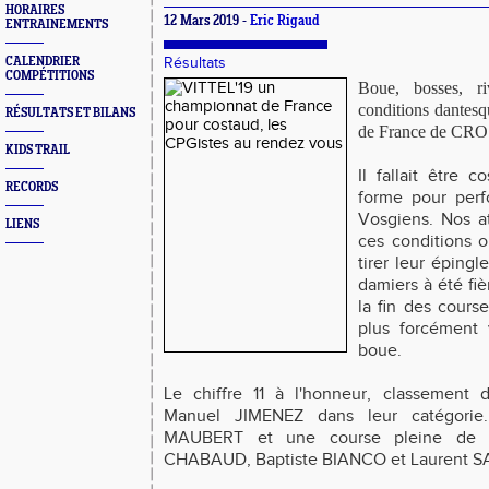
HORAIRES
12 Mars 2019 -
Eric Rigaud
ENTRAINEMENTS
CALENDRIER
Résultats
COMPÉTITIONS
Boue, bosses, ri
conditions dantes
RÉSULTATS ET BILANS
de France de CROS
KIDS TRAIL
Il fallait être 
RECORDS
forme pour perf
Vosgiens. Nos a
LIENS
ces conditions 
tirer leur éping
damiers à été fi
la fin des course
plus forcément 
boue.
Le chiffre 11 à l'honneur, classement
Manuel JIMENEZ dans leur catégori
MAUBERT et une course pleine de c
CHABAUD, Baptiste BIANCO et Laurent