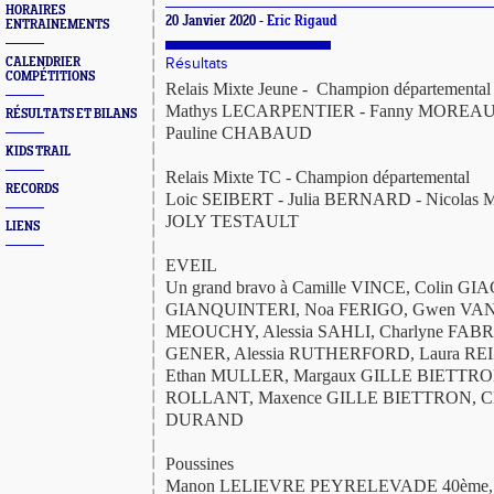
HORAIRES
20 Janvier 2020 -
Eric Rigaud
ENTRAINEMENTS
CALENDRIER
Résultats
COMPÉTITIONS
Relais Mixte Jeune - Champion départemental
Mathys LECARPENTIER - Fanny MOREAU
RÉSULTATS ET BILANS
Pauline CHABAUD
KIDS TRAIL
Relais Mixte TC - Champion départemental
RECORDS
Loic SEIBERT - Julia BERNARD - Nicolas
JOLY TESTAULT
LIENS
EVEIL
Un grand bravo à Camille VINCE, Colin GI
GIANQUINTERI, Noa FERIGO, Gwen VA
MEOUCHY, Alessia SAHLI, Charlyne FAB
GENER, Alessia RUTHERFORD, Laura REI
Ethan MULLER, Margaux GILLE BIETTRO
ROLLANT, Maxence GILLE BIETTRON, Clar
DURAND
Poussines
Manon LELIEVRE PEYRELEVADE 40ème,