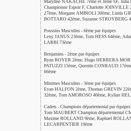
Maryline NAKACHE 7ème et 3ème SF, Juli
Championne Espoir F, Charlotte JOINVILLE 
27ème, Morgane AMIROLI 30ème, Linda GI
BOTTARO 42ème, Suzanne STROYBERG 4
Poussins Masculins - 6ème par équipes
Leny JANUS 23ème, Tom HESS 64ème, Adam
LARBI 73ème
Benjamins - 2ème par équipes
Ryan ROYER 2ème, Hugo HERRERA MORI
PATUZZI 15ème, Quentin CONRAUD 17ème
66ème
Minimes Masculins - 3ème par équipes
Evan HALFON 2ème, Thomas GREVIN 22è
32ème, Tom AMOROSO 40ème, Kylian HEL
Cadets - Champions départemental par équipes
Tom MAUBERT Champion départemental CM
Maxime ROLLAND 9ème, Raphael ROLLAN
LECARPENTIER 19ème