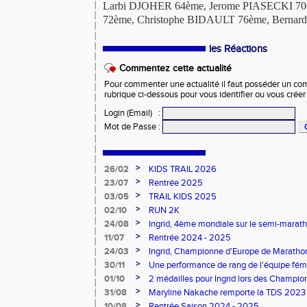
Larbi DJOHER 64ème, Jerome PIASECKI 70
72ème, Christophe BIDAULT 76ème, Bern
les Réactions
Commentez cette actualité
Pour commenter une actualité il faut posséder un compt
rubrique ci-dessous pour vous identifier ou vous crée
Login (Email)
:
Mot de Passe
:
>
26/02
KIDS TRAIL 2026
>
23/07
Rentrée 2025
>
03/05
TRAIL KIDS 2025
>
02/10
RUN 2K
>
24/08
Ingrid, 4ème mondiale sur le semi-mara
>
11/07
Rentrée 2024 - 2025
>
24/03
Ingrid, Championne d'Europe de Maratho
>
30/11
Une performance de rang de l'équipe fé
de France d'Ekiden 2024
>
01/10
2 médailles pour Ingrid lors des Champio
>
31/08
Maryline Nakache remporte la TDS 2023
>
10/08
Rentrée Saison 2024 - 2025