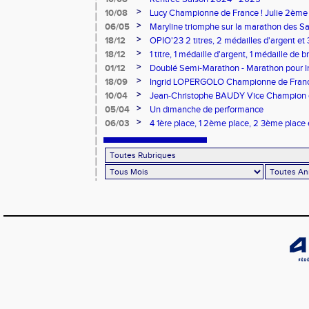
>
10/08
Lucy Championne de France ! Julie 2ème 
Vertical
>
06/05
Maryline triomphe sur la marathon des S
>
18/12
OPIO'23 2 titres, 2 médailles d'argent et
>
18/12
1 titre, 1 médaille d'argent, 1 médaille de 
lors des dptx en salle TC
>
01/12
Doublé Semi-Marathon - Marathon pour Ing
>
18/09
Ingrid LOPERGOLO Championne de Fran
>
10/04
Jean-Christophe BAUDY Vice Champion de
>
05/04
Un dimanche de performance
>
06/03
4 1ère place, 1 2ème place, 2 3ème place 
belle matinée de sport pour le CPG !