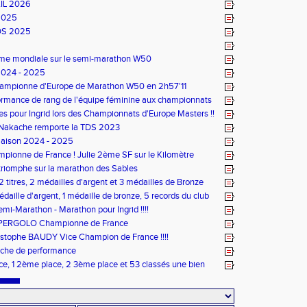
IL 2026
2025
DS 2025
ème mondiale sur le semi-marathon W50
2024 - 2025
Championne d'Europe de Marathon W50 en 2h57'11
rmance de rang de l'équipe féminine aux championnats
e d'Ekiden 2024
es pour Ingrid lors des Championnats d'Europe Masters !!
 Nakache remporte la TDS 2023
Saison 2024 - 2025
pionne de France ! Julie 2ème SF sur le Kilomètre
triomphe sur la marathon des Sables
 titres, 2 médailles d'argent et 3 médailles de Bronze
 médaille d'argent, 1 médaille de bronze, 5 records du club
ptx en salle TC
mi-Marathon - Marathon pour Ingrid !!!!
OPERGOLO Championne de France
stophe BAUDY Vice Champion de France !!!!
che de performance
ace, 1 2ème place, 2 3ème place et 53 classés une bien
inée de sport pour le CPG !