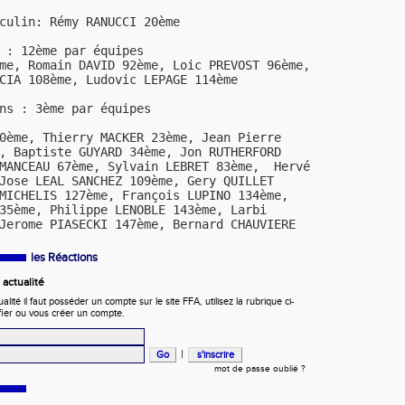
culin: Rémy RANUCCI 20ème
 : 12ème par équipes
me, Romain DAVID 92ème, Loic PREVOST 96ème,
CIA 108ème, Ludovic LEPAGE 114ème
ns : 3ème par équipes
0ème, Thierry MACKER 23ème, Jean Pierre
, Baptiste GUYARD 34ème, Jon RUTHERFORD
 MANCEAU 67ème, Sylvain LEBRET 83ème, Hervé
Jose LEAL SANCHEZ 109ème, Gery QUILLET
MICHELIS 127ème, François LUPINO 134ème,
35ème, Philippe LENOBLE 143ème, Larbi
Jerome PIASECKI 147ème, Bernard CHAUVIERE
les Réactions
actualité
ité il faut posséder un compte sur le site FFA, utilisez la rubrique ci-
fier ou vous créer un compte.
|
mot de passe oublié ?