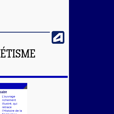
LÉTISME
naire
L'ouvrage
richement
illustré, qui
retrace
l’Histoire de la