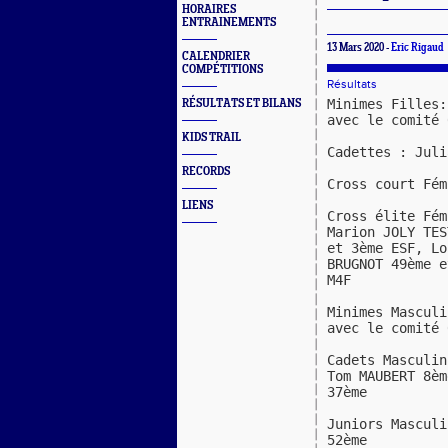
HORAIRES
ENTRAINEMENTS
13 Mars 2020 -
Eric Rigaud
CALENDRIER
COMPÉTITIONS
Résultats
Minimes Filles:
RÉSULTATS ET BILANS
avec le comité 
KIDS TRAIL
Cadettes : Juli
RECORDS
Cross court Fém
LIENS
Cross élite Fém
Marion JOLY TES
et 3ème ESF, Lo
BRUGNOT 49ème e
M4F
Minimes Masculi
avec le comité 
Cadets Masculin
Tom MAUBERT 8èm
37ème
Juniors Masculi
52ème