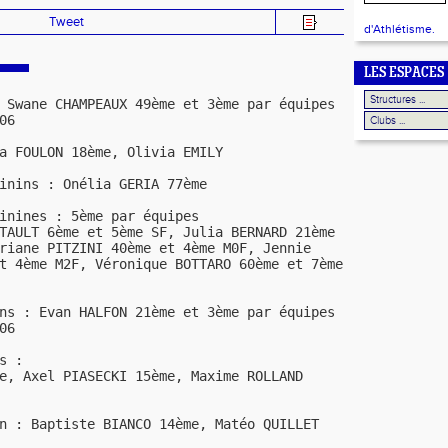
Tweet
d'Athlétisme.
LES ESPACES
 Swane CHAMPEAUX 49ème et 3ème par équipes
06
a FOULON 18ème, Olivia EMILY
inins : Onélia GERIA 77ème
inines : 5ème par équipes
TAULT 6ème et 5ème SF, Julia BERNARD 21ème
riane PITZINI 40ème et 4ème M0F, Jennie
t 4ème M2F, Véronique BOTTARO 60ème et 7ème
ns : Evan HALFON 21ème et 3ème par équipes
06
s :
e, Axel PIASECKI 15ème, Maxime ROLLAND
n : Baptiste BIANCO 14ème, Matéo QUILLET