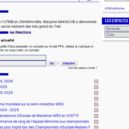
d'Athlétisme.
LES ESPACES
de l'UTMB en 26h40mn48s, Maryline NAKACHE a démontrée
 cercle restreint des très grand du Trail.
les Réactions
actualité
ité il faut posséder un compte sur le site FFA, utilisez la rubrique ci-
fier ou vous créer un compte.
|
mot de passe oublié ?
IL 2026
2025
DS 2025
ème mondiale sur le semi-marathon W50
2024 - 2025
Championne d'Europe de Marathon W50 en 2h57'11
rmance de rang de l'équipe féminine aux championnats
e d'Ekiden 2024
es pour Ingrid lors des Championnats d'Europe Masters !!