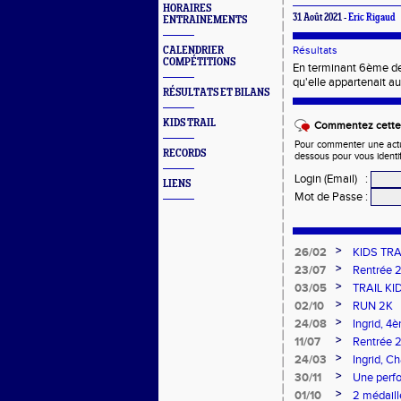
HORAIRES
31 Août 2021 -
Eric Rigaud
ENTRAINEMENTS
Résultats
CALENDRIER
COMPÉTITIONS
En terminant 6ème 
qu'elle appartenait au
RÉSULTATS ET BILANS
KIDS TRAIL
Commentez cette 
Pour commenter une actual
RECORDS
dessous pour vous identi
Login (Email)
:
LIENS
Mot de Passe
:
>
26/02
KIDS TRA
>
23/07
Rentrée 
>
03/05
TRAIL KI
>
02/10
RUN 2K
>
24/08
Ingrid, 4
>
11/07
Rentrée 
>
24/03
Ingrid, 
>
30/11
Une perfo
de Franc
>
01/10
2 médaill