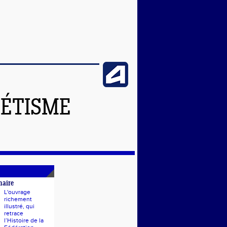
LÉTISME
naire
L'ouvrage
richement
illustré, qui
retrace
l’Histoire de la