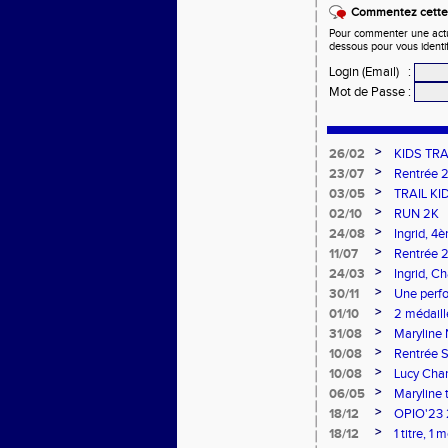
Commentez cette 
Pour commenter une actual
dessous pour vous identi
Login (Email)
:
Mot de Passe
:
>
26/02
KIDS TRA
>
23/07
Rentrée 
>
03/05
TRAIL KI
>
02/10
RUN 2K
>
24/08
Ingrid, 4
>
11/07
Rentrée 
>
24/03
Ingrid, 
>
30/11
Une perfo
de Franc
>
01/10
2 médaill
>
31/08
Maryline
>
10/08
Rentrée 
>
10/08
Lucy Cham
Vertical
>
06/05
Maryline 
>
18/12
OPIO'23 2
>
18/12
1 titre, 1