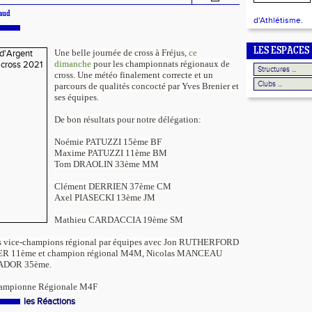
gaud
d'Athlétisme.
LES ESPACES
Une belle journée de cross à Fréjus,
ce
dimanche
pour les championnats régionaux de
cross. Une météo finalement correcte et un
parcours de qualités concocté par Yves Brenier et
ses équipes.
De bon résultats pour notre délégation:
Noémie PATUZZI 15ème BF
Maxime PATUZZI 11ème BM
Tom DRAOLIN 33ème MM
Clément DERRIEN 37ème CM
Axel PIASECKI 13ème JM
Mathieu CARDACCIA 19ème SM
s vice-champions régional par équipes avec Jon RUTHERFORD
ER 11ème et champion régional M4M, Nicolas MANCEAU
VADOR 35ème.
mpionne Régionale M4F
les Réactions