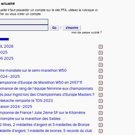
actualité
ité il faut posséder un compte sur le site FFA, utilisez la rubrique ci-
fier ou vous créer un compte.
|
mot de passe oublié ?
IL 2026
2025
DS 2025
ème mondiale sur le semi-marathon W50
2024 - 2025
Championne d'Europe de Marathon W50 en 2h57'11
rmance de rang de l'équipe féminine aux championnats
e d'Ekiden 2024
es pour Ingrid lors des Championnats d'Europe Masters !!
 Nakache remporte la TDS 2023
Saison 2024 - 2025
pionne de France ! Julie 2ème SF sur le Kilomètre
triomphe sur la marathon des Sables
 titres, 2 médailles d'argent et 3 médailles de Bronze
 médaille d'argent, 1 médaille de bronze, 5 records du club