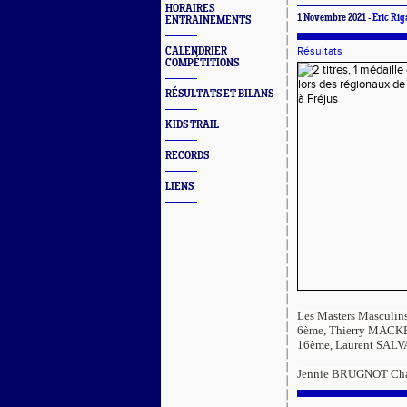
HORAIRES
1 Novembre 2021 -
Eric Ri
ENTRAINEMENTS
Résultats
CALENDRIER
COMPÉTITIONS
RÉSULTATS ET BILANS
KIDS TRAIL
RECORDS
LIENS
Les Masters Masculin
6ème, Thierry MACK
16ème, Laurent SAL
Jennie BRUGNOT Cha