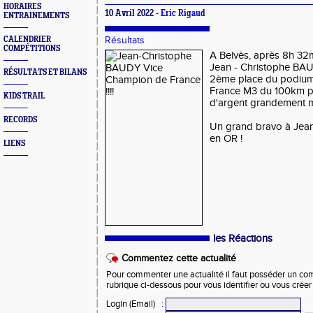
HORAIRES
10 Avril 2022 -
Eric Rigaud
ENTRAINEMENTS
CALENDRIER
Résultats
COMPÉTITIONS
A Belvès, après 8h 32
Jean - Christophe BAU
RÉSULTATS ET BILANS
2ème place du podium
France M3 du 100km po
KIDS TRAIL
d'argent grandement m
RECORDS
Un grand bravo à Jean
en OR !
LIENS
les Réactions
Commentez cette actualité
Pour commenter une actualité il faut posséder un compt
rubrique ci-dessous pour vous identifier ou vous crée
Login (Email)
: