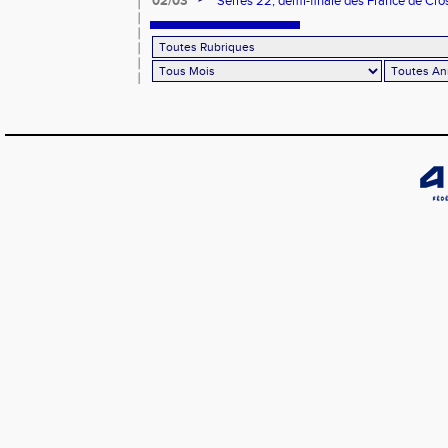
02/03
Serres'22, demi-finale des France de Cro