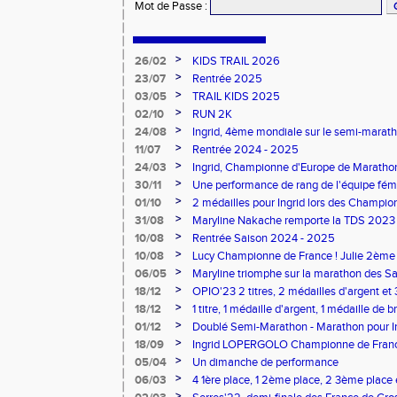
Mot de Passe
:
>
26/02
KIDS TRAIL 2026
>
23/07
Rentrée 2025
>
03/05
TRAIL KIDS 2025
>
02/10
RUN 2K
>
24/08
Ingrid, 4ème mondiale sur le semi-mara
>
11/07
Rentrée 2024 - 2025
>
24/03
Ingrid, Championne d'Europe de Maratho
>
30/11
Une performance de rang de l'équipe fé
de France d'Ekiden 2024
>
01/10
2 médailles pour Ingrid lors des Champio
>
31/08
Maryline Nakache remporte la TDS 2023
>
10/08
Rentrée Saison 2024 - 2025
>
10/08
Lucy Championne de France ! Julie 2ème 
Vertical
>
06/05
Maryline triomphe sur la marathon des S
>
18/12
OPIO'23 2 titres, 2 médailles d'argent et
>
18/12
1 titre, 1 médaille d'argent, 1 médaille de 
lors des dptx en salle TC
>
01/12
Doublé Semi-Marathon - Marathon pour Ing
>
18/09
Ingrid LOPERGOLO Championne de Fran
>
05/04
Un dimanche de performance
>
06/03
4 1ère place, 1 2ème place, 2 3ème place 
belle matinée de sport pour le CPG !
>