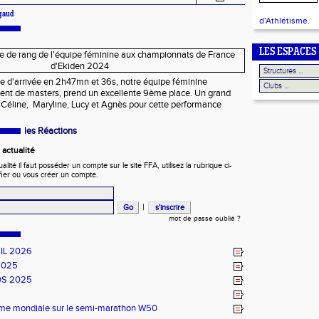
igaud
d'Athlétisme.
LES ESPACES
gne d'arrivée en 2h47mn et 36s, notre équipe féminine
nt de masters, prend un excellente 9ème place. Un grand
d, Céline, Maryline, Lucy et Agnès pour cette performance
les Réactions
actualité
ité il faut posséder un compte sur le site FFA, utilisez la rubrique ci-
fier ou vous créer un compte.
|
mot de passe oublié ?
IL 2026
2025
DS 2025
ème mondiale sur le semi-marathon W50