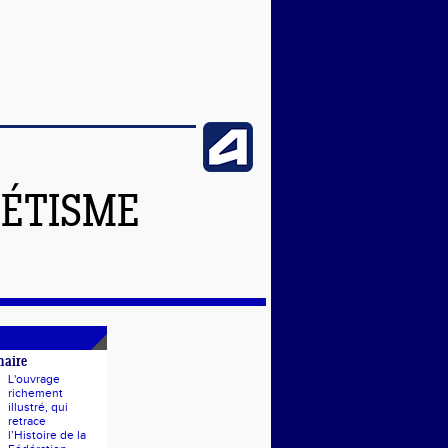
LÉTISME
naire
L'ouvrage
richement
illustré, qui
retrace
l’Histoire de la