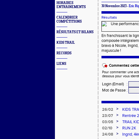
HORAIRES
30 Novembre 2023 -
Eric R
ENTRAINEMENTS
Résultats
CALENDRIER
COMPÉTITIONS
RÉSULTATS ET BILANS
En franchissant la li
composée intégraleme
KIDS TRAIL
bravo à Nicole, Ingri
majuscule !
RECORDS
LIENS
Commentez cette 
Pour commenter une actual
dessous pour vous identi
Login (Email)
:
Mot de Passe
:
>
26/02
KIDS TRA
>
23/07
Rentrée 
>
03/05
TRAIL KI
>
02/10
RUN 2K
>
24/08
Ingrid, 4