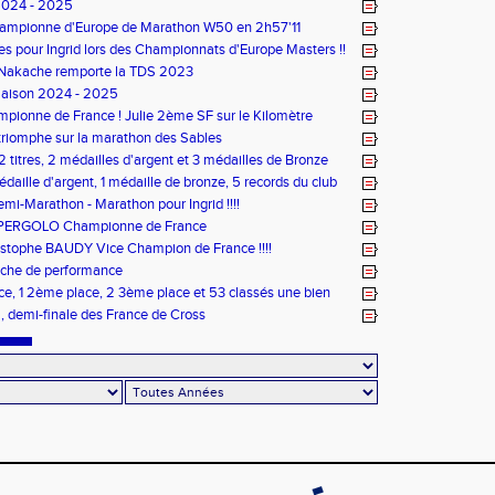
2024 - 2025
Championne d'Europe de Marathon W50 en 2h57'11
es pour Ingrid lors des Championnats d'Europe Masters !!
 Nakache remporte la TDS 2023
Saison 2024 - 2025
pionne de France ! Julie 2ème SF sur le Kilomètre
triomphe sur la marathon des Sables
 titres, 2 médailles d'argent et 3 médailles de Bronze
 médaille d'argent, 1 médaille de bronze, 5 records du club
ptx en salle TC
mi-Marathon - Marathon pour Ingrid !!!!
OPERGOLO Championne de France
stophe BAUDY Vice Champion de France !!!!
che de performance
ace, 1 2ème place, 2 3ème place et 53 classés une bien
inée de sport pour le CPG !
, demi-finale des France de Cross