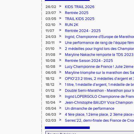
>
26/02
KIDS TRAIL 2026
>
23/07
Rentrée 2025
>
03/05
TRAIL KIDS 2025
>
02/10
RUN 2K
>
11/07
Rentrée 2024 - 2025
>
24/03
Ingrid, Championne d'Europe de Maratho
>
30/11
Une performance de rang de l'équipe fé
de France d'Ekiden 2024
>
01/10
2 médailles pour Ingrid lors des Champio
>
31/08
Maryline Nakache remporte la TDS 2023
>
10/08
Rentrée Saison 2024 - 2025
>
10/08
Lucy Championne de France ! Julie 2ème 
Vertical
>
06/05
Maryline triomphe sur la marathon des S
>
18/12
OPIO'23 2 titres, 2 médailles d'argent et
>
18/12
1 titre, 1 médaille d'argent, 1 médaille de 
lors des dptx en salle TC
>
01/12
Doublé Semi-Marathon - Marathon pour Ing
>
18/09
Ingrid LOPERGOLO Championne de Fran
>
10/04
Jean-Christophe BAUDY Vice Champion de
>
05/04
Un dimanche de performance
>
06/03
4 1ère place, 1 2ème place, 2 3ème place 
belle matinée de sport pour le CPG !
>
02/03
Serres'22, demi-finale des France de Cro