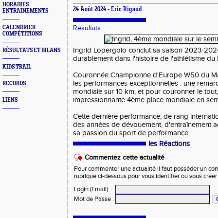
HORAIRES
24 Août 2024 -
Eric Rigaud
ENTRAINEMENTS
CALENDRIER
Résultats
COMPÉTITIONS
Ingrid Lopergolo conclut sa saison 2023-2024 
RÉSULTATS ET BILANS
durablement dans l'histoire de l'athlétisme du
KIDS TRAIL
Couronnée Championne d'Europe W50 du Mara
les performances exceptionnelles : une rema
RECORDS
mondiale sur 10 km, et pour couronner le tout,
impressionnante 4ème place mondiale en se
LIENS
Cette dernière performance, de rang internati
des années de dévouement, d'entraînement a
sa passion du sport de performance.
les Réactions
Commentez cette actualité
Pour commenter une actualité il faut posséder un compt
rubrique ci-dessous pour vous identifier ou vous crée
Login (Email)
:
Mot de Passe
: