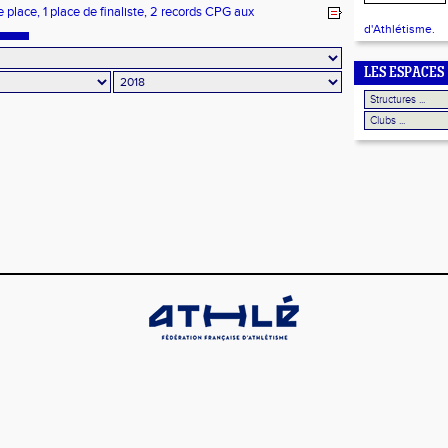
e CROSS
place, 1 place de finaliste, 2 records CPG aux
ats régionaux en salle
d'Athlétisme.
LES ESPACES