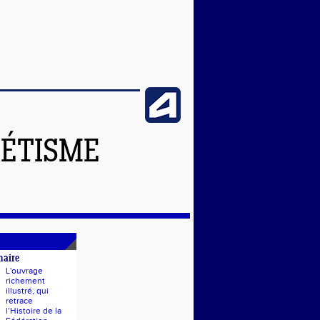
LÉTISME
naire
L'ouvrage
richement
illustré, qui
retrace
l’Histoire de la