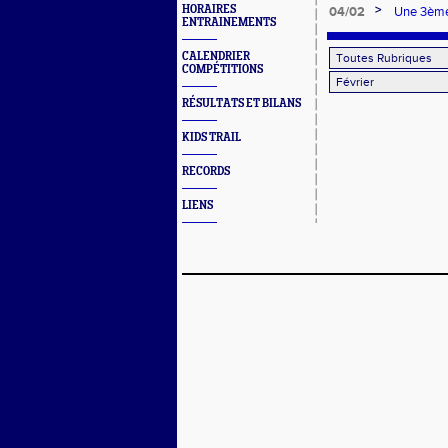
France d
>
HORAIRES
04/02
Une 3ème 
ENTRAINEMENTS
championn
CALENDRIER
COMPÉTITIONS
RÉSULTATS ET BILANS
KIDS TRAIL
RECORDS
LIENS