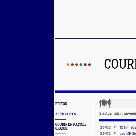
COUR
EDITOS
3 actualité(s) trouvée(s
ACTUALITÉS
COURIR EN PAYS DE
>
25/02
10 km et 
GRASSE
>
25/02
Les CPGis