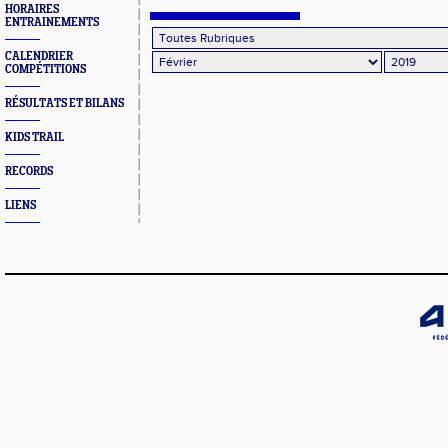
championnats de France
de bronze
HORAIRES
ENTRAINEMENTS
CALENDRIER
COMPÉTITIONS
RÉSULTATS ET BILANS
KIDS TRAIL
RECORDS
LIENS