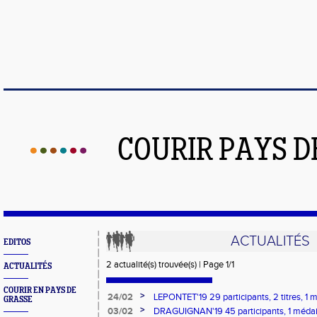
COURIR PAYS D
ACTUALITÉS
EDITOS
2 actualité(s) trouvée(s) | Page 1/1
ACTUALITÉS
COURIR EN PAYS DE
>
24/02
LEPONTET'19 29 participants, 2 titres, 1 m
GRASSE
médaille de bronze, 1 équipe et 5 individue
>
03/02
DRAGUIGNAN'19 45 participants, 1 médaill