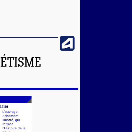
LÉTISME
naire
L'ouvrage
richement
illustré, qui
retrace
l’Histoire de la